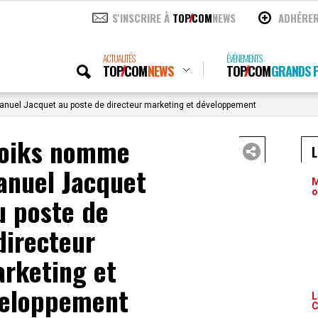
S'INSCRIRE À
TOP
COM
NEWS
ADHÉRE
ACTUALITÉS
ÉVÉNEMENTS
TOP
COM
NEWS
TOP
COM
GRANDS P
uel Jacquet au poste de directeur marketing et développement
oiks nomme
nuel Jacquet
M
o
u poste de
directeur
rketing et
eloppement
L
C