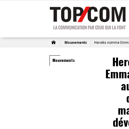
Mouvements
Heroiks nomme Emman
Her
Mouvements
Emma
a
ma
dév