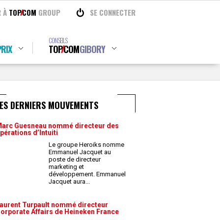
R À
TOP
COM
GROUP
SE CONNECTER
CONSEILS
RIX
TOP
COM
GIBORY
LES DERNIERS MOUVEMENTS
arc Guesneau nommé directeur des
pérations d’Intuiti
Le groupe Heroiks nomme
Emmanuel Jacquet au
poste de directeur
marketing et
développement. Emmanuel
Jacquet aura
...
aurent Turpault nommé directeur
orporate Affairs de Heineken France