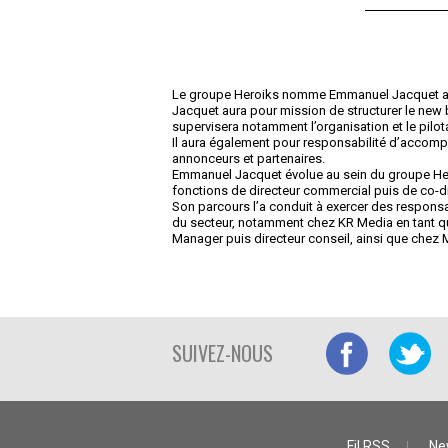
Le groupe Heroiks nomme Emmanuel Jacquet au
Jacquet aura pour mission de structurer le new b
supervisera notamment l’organisation et le pilo
Il aura également pour responsabilité d’accom
annonceurs et partenaires.
Emmanuel Jacquet évolue au sein du groupe Hero
fonctions de directeur commercial puis de co-di
Son parcours l’a conduit à exercer des responsa
du secteur, notamment chez KR Media en tant 
Manager puis directeur conseil, ainsi que chez
SUIVEZ-NOUS
Fil RSS
Ne