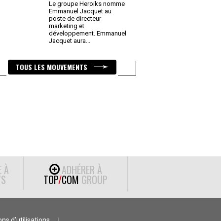
Le groupe Heroiks nomme
Emmanuel Jacquet au
poste de directeur
marketing et
développement. Emmanuel
Jacquet aura
...
TOUS LES MOUVEMENTS
E À
ADHÉRER À
S
TOP
/
COM
GROUP
ns d’utilisations