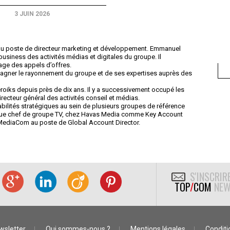
3 JUIN 2026
 poste de directeur marketing et développement. Emmanuel
usiness des activités médias et digitales du groupe. Il
tage des appels d’offres.
pagner le rayonnement du groupe et de ses expertises auprès des
iks depuis près de dix ans. Il y a successivement occupé les
recteur général des activités conseil et médias.
bilités stratégiques au sein de plusieurs groupes de référence
que chef de groupe TV, chez Havas Media comme Key Account
 MediaCom au poste de Global Account Director.
S'INSCRIR
TOP
/
COM
NEW
wsletter
Qui sommes-nous ?
Mentions légales
Conditio