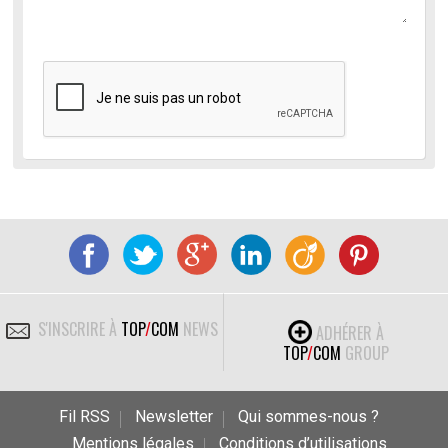
S'INSCRIRE À
TOP
/
COM
NEWS
ADHÉRER À
TOP
/
COM
GROUP
Fil RSS
Newsletter
Qui sommes-nous ?
Mentions légales
Conditions d’utilisations