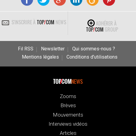
S'INSCRIRE À
TOP
/
COM
NEWS
ADHÉRER À
TOP
/
COM
GROUP
Fil RSS
Newsletter
Qui sommes-nous ?
Mentions légales
Conditions d’utilisations
NEWS
Zooms
Brèves
Mouvements
Interviews vidéos
Articles