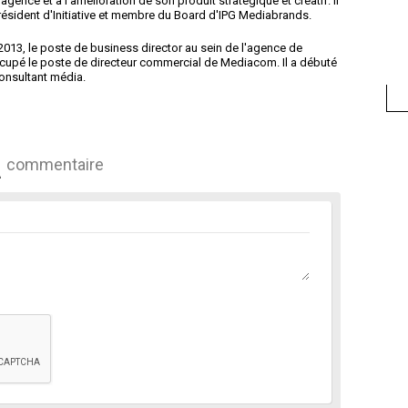
gence et à l'amélioration de son produit stratégique et créatif. Il
résident d'Initiative et membre du Board d'IPG Mediabrands.
013, le poste de business director au sein de l'agence de
occupé le poste de directeur commercial de Mediacom. Il a débuté
onsultant média.
commentaire