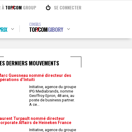
R À
TOP
COM
GROUP
SE CONNECTER
CONSEILS
RIX
TOP
COM
GIBORY
LES DERNIERS MOUVEMENTS
arc Guesneau nommé directeur des
pérations d’Intuiti
Initiative, agence du groupe
IPG Mediabrands, nomme
Geoffroy Epron, 48 ans, au
poste de business partner.
A ce
...
aurent Turpault nommé directeur
orporate Affairs de Heineken France
Initiative, agence du groupe