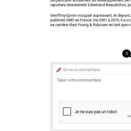
de participer activement au développement de l'a
reportera directement à Bertrand Beaudichon, p
Geoffroy Epron occupait auparavant, et depuis 2
publicité OMD en France. De 2001 à 2013, il a 
sa carrière chez Young & Rubicam en tant que c
0
Ecrire un commentaire