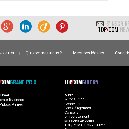
S'INSCRIR
TOP
/
COM
NEW
wsletter
Qui sommes-nous ?
Mentions légales
Conditio
GRAND PRIX
GIBORY
sumer
Audit
& Consulting
orate Business
Conseil en
Vidéos Primés
Choix d’Agences
Conseils
en recrutement
Missions en cours
TOP/COM GIBORY Search