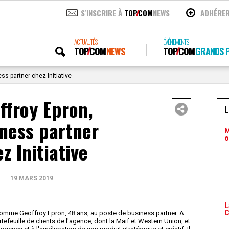
S'INSCRIRE À
TOP
COM
NEWS
ADHÉRE
ACTUALITÉS
ÉVÉNEMENTS
TOP
COM
NEWS
TOP
COM
GRANDS P
ss partner chez Initiative
ffroy Epron,
ness partner
M
o
z Initiative
19 MARS 2019
L
C
nomme Geoffroy Epron, 48 ans, au poste de business partner. A
rtefeuille de clients de l'agence, dont la Maif et Western Union, et