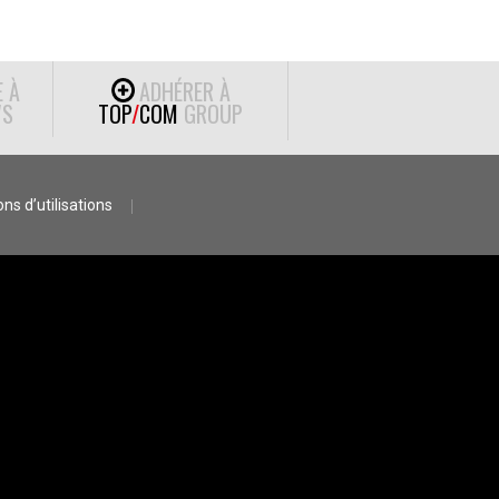
E À
ADHÉRER À
S
TOP
/
COM
GROUP
ns d’utilisations