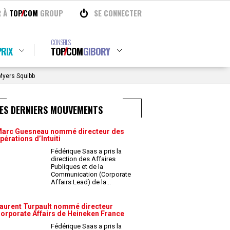
R À
TOP
COM
GROUP
SE CONNECTER
CONSEILS
RIX
TOP
COM
GIBORY
-Myers Squibb
LES DERNIERS MOUVEMENTS
arc Guesneau nommé directeur des
pérations d’Intuiti
Fédérique Saas a pris la
direction des Affaires
Publiques et de la
Communication (Corporate
Affairs Lead) de la
...
aurent Turpault nommé directeur
orporate Affairs de Heineken France
Fédérique Saas a pris la