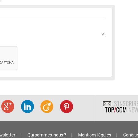
S'INSCRIR
TOP
/
COM
NEW
wsletter
Qui sommes-nous ?
Mentions légales
Conditio