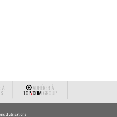
E À
ADHÉRER À
S
TOP
/
COM
GROUP
ns d’utilisations