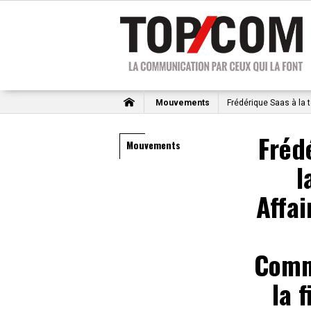
Mouvements
Frédérique Saas à la t
Fréd
Mouvements
l
Affai
Comm
la f