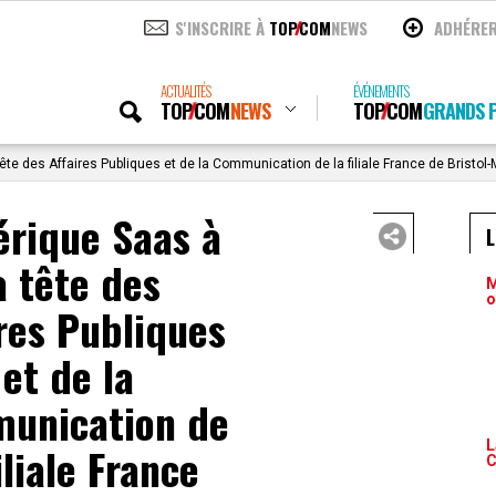
S'INSCRIRE À
TOP
COM
NEWS
ADHÉRE
ACTUALITÉS
ÉVÉNEMENTS
TOP
COM
NEWS
TOP
COM
GRANDS P
ête des Affaires Publiques et de la Communication de la filiale France de Bristol
érique Saas à
a tête des
M
o
res Publiques
et de la
unication de
L
iliale France
C