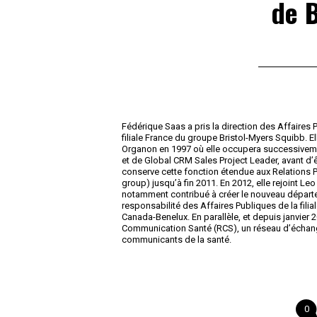
de B
Fédérique Saas a pris la direction des Affaires
filiale France du groupe Bristol-Myers Squibb. El
Organon en 1997 où elle occupera successiveme
et de Global CRM Sales Project Leader, avant d’
conserve cette fonction étendue aux Relations P
group) jusqu’à fin 2011. En 2012, elle rejoint L
notamment contribué à créer le nouveau départ
responsabilité des Affaires Publiques de la fili
Canada-Benelux. En parallèle, et depuis janvier
Communication Santé (RCS), un réseau d’échange
communicants de la santé.
0