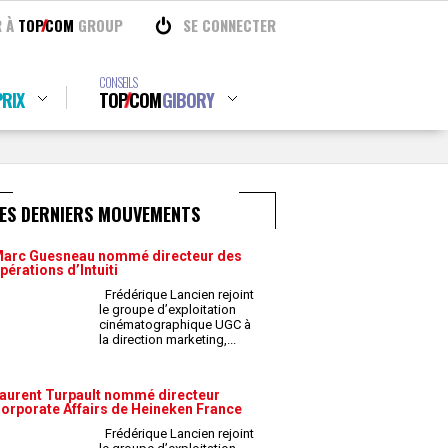
R À
TOP
COM
GROUP
SE CONNECTER
CONSEILS
RIX
TOP
COM
GIBORY
LES DERNIERS MOUVEMENTS
arc Guesneau nommé directeur des
pérations d’Intuiti
Frédérique Lancien rejoint
le groupe d’exploitation
cinématographique UGC à
la direction marketing,
...
aurent Turpault nommé directeur
orporate Affairs de Heineken France
Frédérique Lancien rejoint