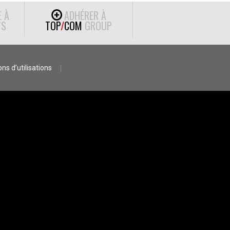
E À
ADHÉRER À
S
TOP
/
COM
GROUP
ns d’utilisations