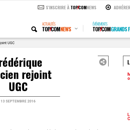
S'INSCRIRE À
TOP
COM
NEWS
ADHÉRE
ACTUALITÉS
ÉVÉNEMENTS
TOP
COM
NEWS
TOP
COM
GRANDS P
joint UGC
rédérique
cien rejoint
M
o
UGC
13 SEPTEMBRE 2016
L
C