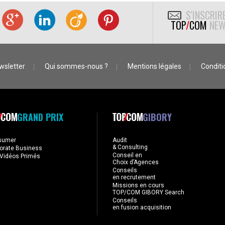
S'INSCRIR
TOP
/
COM
NEW
wsletter
Qui sommes-nous ?
Mentions légales
Conditio
GRAND PRIX
GIBORY
sumer
Audit
& Consulting
orate Business
Conseil en
Vidéos Primés
Choix d’Agences
Conseils
en recrutement
Missions en cours
TOP/COM GIBORY Search
Conseils
en fusion acquisition