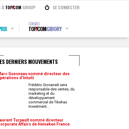
R À
TOP
COM
GROUP
SE CONNECTER
CONSEILS
RIX
TOP
COM
GIBORY
LES DERNIERS MOUVEMENTS
arc Guesneau nommé directeur des
pérations d’Intuiti
Frédéric Giovansili sera
responsable des ventes, du
marketing et du
développement
commercial de Tikehau
Investment
...
aurent Turpault nommé directeur
orporate Affairs de Heineken France