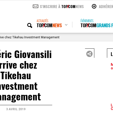
S'INSCRIRE À
TOP
COM
NEWS
ADHÉRE
ACTUALITÉS
ÉVÉNEMENTS
TOP
COM
NEWS
TOP
COM
GRANDS P
arrive chez Tikehau Investment Management
ric Giovansili
rrive chez
M
o
Tikehau
nvestment
anagement
L
C
3 AVRIL 2019