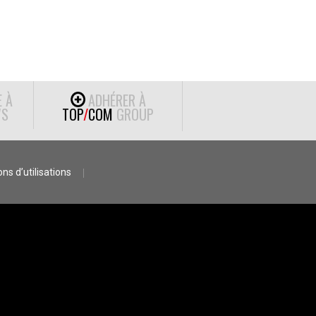
E À
ADHÉRER À
S
TOP
/
COM
GROUP
ns d’utilisations