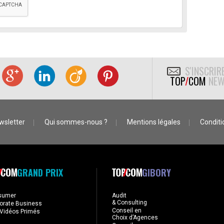
S'INSCRIR
TOP
/
COM
NEW
wsletter
Qui sommes-nous ?
Mentions légales
Conditio
GRAND PRIX
GIBORY
sumer
Audit
& Consulting
orate Business
Conseil en
Vidéos Primés
Choix d’Agences