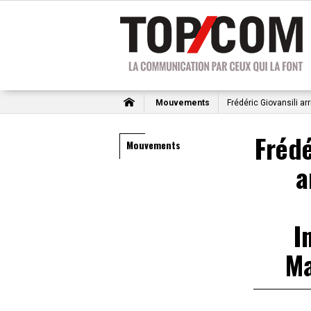
Mouvements
Frédéric Giovansili 
Frédé
Mouvements
a
I
M