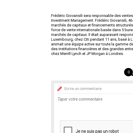
Frédéric Giovansili sera responsable des vent
Investment Management. Frédéric Giovansili, 46 
marchés de capitaux et financements structurés 
force de vente internationale basée dans 5 burea
marchés de capitaux. Il était auparavant respon
Luxembourg, chez Citi pendant 11 ans, basé à L
animait une équipe active sur toute la gamme de
des institutions financières et des grandes entre
chez Merrill Lynch et JP Morgan à Londres.
0
Ecrire un commentaire