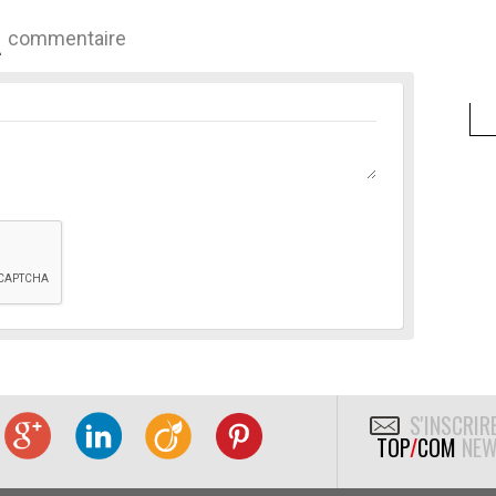
commentaire
S'INSCRIR
TOP
/
COM
NEW