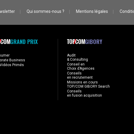
wsletter
Qui sommes-nous ?
Mentions légales
Conditio
GRAND PRIX
GIBORY
sumer
Audit
& Consulting
orate Business
Conseil en
Vidéos Primés
Choix d’Agences
Conseils
en recrutement
Missions en cours
TOP/COM GIBORY Search
Conseils
en fusion acquisition