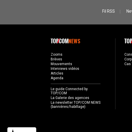
Fil RSS
Ne
NEWS
Zooms
Con
Brèves
Corp
Mouvements
Cas 
Interviews vidéos
Articles
Agenda
Le guide Connected by
TOP/COM
La Galerie des agences
La newsletter TOP/COM NEWS
(bannières/habillage)