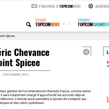
S'INSCRIRE À
TOP
COM
NEWS
ADHÉRE
ACTUALITÉS
ÉVÉNEMENTS
TOP
COM
NEWS
TOP
COM
GRANDS P
joint Spicee
éric Chevance
oint Spicee
M
o
7 NOVEMBRE 2016
cteur général de Fox International Channels France, comme senior
, il sera notamment chargé d'approfondir les accords déjà en
L
télécoms. Il devrait aussi permettre à Spicee de s'adapter aux
C
iques et des cablo-opérateurs.