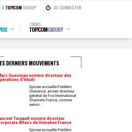
R À
TOP
COM
GROUP
SE CONNECTER
CONSEILS
RIX
TOP
COM
GIBORY
LES DERNIERS MOUVEMENTS
arc Guesneau nommé directeur des
pérations d’Intuiti
Spicee accueille Frédéric
Chevance, ancien directeur
général de Fox International
Channels France, comme
senior
...
aurent Turpault nommé directeur
orporate Affairs de Heineken France
Spicee accueille Frédéric