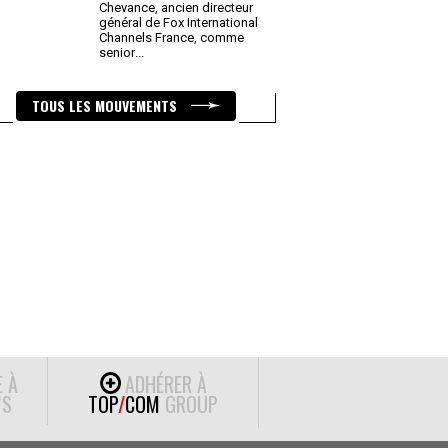
Chevance, ancien directeur
général de Fox International
Channels France, comme
senior
...
TOUS LES MOUVEMENTS
E À
ADHÉRER À
S
TOP
/
COM
GROUP