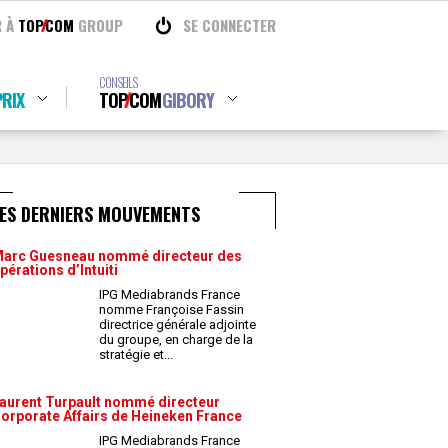
R À
TOP
COM
GROUP
SE CONNECTER
CONSEILS
RIX
TOP
COM
GIBORY
LES DERNIERS MOUVEMENTS
arc Guesneau nommé directeur des
pérations d’Intuiti
IPG Mediabrands France
nomme Françoise Fassin
directrice générale adjointe
du groupe, en charge de la
stratégie et
...
aurent Turpault nommé directeur
orporate Affairs de Heineken France
IPG Mediabrands France