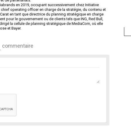
et de partenariats.
diabrands en 2019, occupant successivement chez Initiative
 chief operating officer en charge de la stratégie, du contenu et
ur Carat en tant que directrice du planning stratégique en charge
pour le gouvernement ou de clients tels que ING, Red Bull,
 dirigé la cellule de planning stratégique de MediaCom, où elle
ose et Bayer.
commentaire