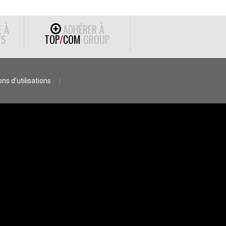
E À
ADHÉRER À
S
TOP
/
COM
GROUP
ns d’utilisations