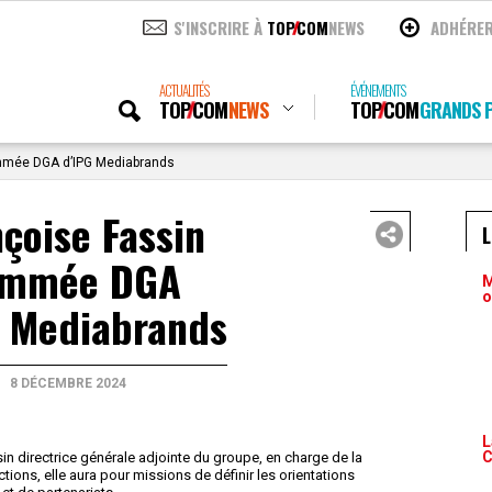
S'INSCRIRE À
TOP
COM
NEWS
ADHÉRE
ACTUALITÉS
ÉVÉNEMENTS
TOP
COM
NEWS
TOP
COM
GRANDS P
mmée DGA d’IPG Mediabrands
çoise Fassin
ommée DGA
M
o
G Mediabrands
8 DÉCEMBRE 2024
L
C
directrice générale adjointe du groupe, en charge de la
tions, elle aura pour missions de définir les orientations