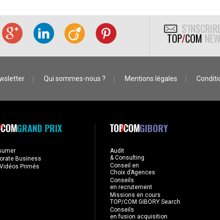
S'INSCRIR
TOP
/
COM
NEW
wsletter
Qui sommes-nous ?
Mentions légales
Conditio
GRAND PRIX
GIBORY
sumer
Audit
& Consulting
orate Business
Conseil en
Vidéos Primés
Choix d’Agences
Conseils
en recrutement
Missions en cours
TOP/COM GIBORY Search
Conseils
en fusion acquisition