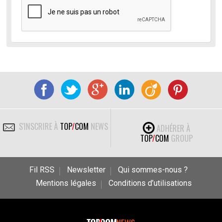
S'INSCRIRE À
TOP
/
COM
NEWS
ADHÉRER À
TOP
/
COM
GROUP
Fil RSS
Newsletter
Qui sommes-nous ?
Mentions légales
Conditions d’utilisations