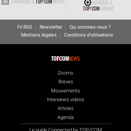
S'INSCRIRE À
TOP
/
COM
NEWS
ADHÉRER À
TOP
/
COM
GROUP
Fil RSS
Newsletter
Qui sommes-nous ?
Mentions légales
Conditions d’utilisations
NEWS
Zooms
Brèves
Mouvements
Interviews vidéos
Articles
Agenda
Le guide Connected by TOP/COM