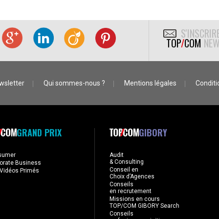
S'INSCRIR
TOP
/
COM
NEW
wsletter
Qui sommes-nous ?
Mentions légales
Conditio
GRAND PRIX
GIBORY
sumer
Audit
& Consulting
orate Business
Conseil en
Vidéos Primés
Choix d’Agences
Conseils
en recrutement
Missions en cours
TOP/COM GIBORY Search
Conseils