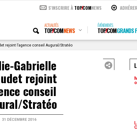
S'INSCRIRE À
TOP
COM
NEWS
ADHÉRE
ACTUALITÉS
ÉVÉNEMENTS
TOP
COM
NEWS
TOP
COM
GRANDS P
det rejoint l’agence conseil Augural/Stratéo
lie-Gabrielle
audet rejoint
M
o
gence conseil
ural/Stratéo
31 DÉCEMBRE 2016
L
C