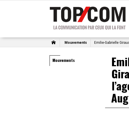
Mouvements
Emilie-Gabrielle Girau
Emi
Mouvements
Gir
l’a
Aug