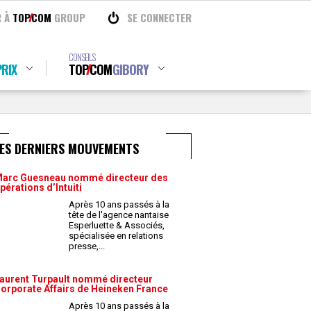
R À
TOP
COM
GROUP
SE CONNECTER
CONSEILS
RIX
TOP
COM
GIBORY
LES DERNIERS MOUVEMENTS
arc Guesneau nommé directeur des
pérations d’Intuiti
Après 10 ans passés à la
tête de l'agence nantaise
Esperluette & Associés,
spécialisée en relations
presse,
...
aurent Turpault nommé directeur
orporate Affairs de Heineken France
Après 10 ans passés à la