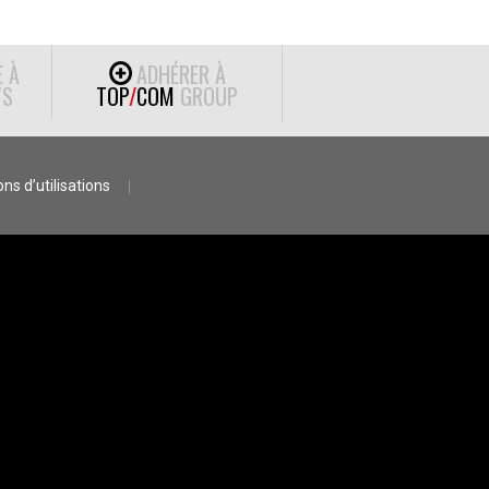
E À
ADHÉRER À
S
TOP
/
COM
GROUP
ns d’utilisations