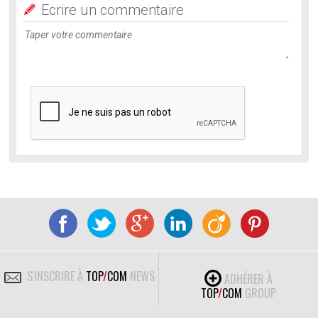
Ecrire un commentaire
S'INSCRIRE À
TOP
/
COM
NEWS
ADHÉRER À
TOP
/
COM
GROUP