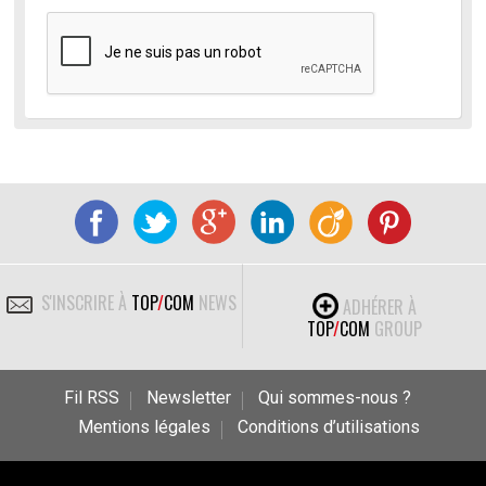
S'INSCRIRE À
TOP
/
COM
NEWS
ADHÉRER À
TOP
/
COM
GROUP
Fil RSS
Newsletter
Qui sommes-nous ?
Mentions légales
Conditions d’utilisations