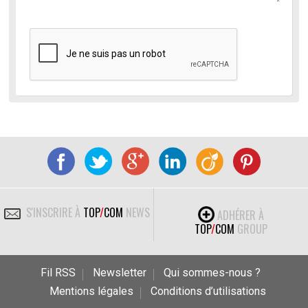
S'INSCRIRE À
TOP
/
COM
NEWS
ADHÉRER À
TOP
/
COM
GROUP
Fil RSS
Newsletter
Qui sommes-nous ?
Mentions légales
Conditions d’utilisations