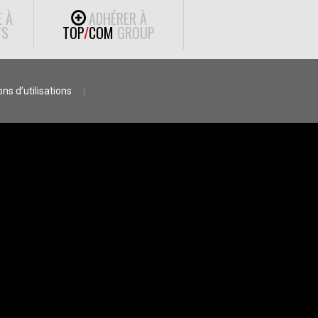
E À
ADHÉRER À
S
TOP
/
COM
GROUP
ns d’utilisations