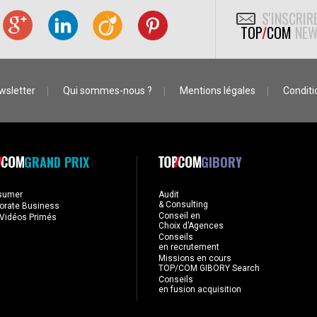
S'INSCRIR
TOP
/
COM
NEW
wsletter
Qui sommes-nous ?
Mentions légales
Conditio
GRAND PRIX
GIBORY
sumer
Audit
& Consulting
orate Business
Conseil en
Vidéos Primés
Choix d’Agences
Conseils
en recrutement
Missions en cours
TOP/COM GIBORY Search
Conseils
en fusion acquisition