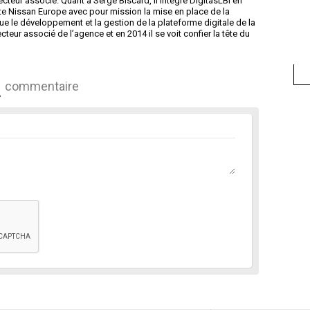
ecteur associé. Quant à Serge Biscard, Il intègre DigitasLBi en
te Nissan Europe avec pour mission la mise en place de la
que le développement et la gestion de la plateforme digitale de la
teur associé de l’agence et en 2014 il se voit confier la tête du
commentaire