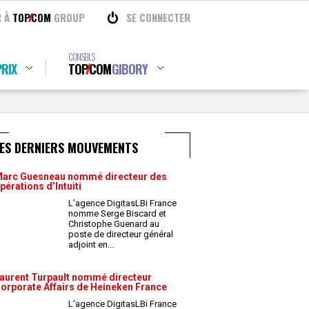
R À
TOP
COM
GROUP
SE CONNECTER
CONSEILS
RIX
TOP
COM
GIBORY
LES DERNIERS MOUVEMENTS
arc Guesneau nommé directeur des
pérations d’Intuiti
L’agence DigitasLBi France
nomme Serge Biscard et
Christophe Guenard au
poste de directeur général
adjoint en
...
aurent Turpault nommé directeur
orporate Affairs de Heineken France
L’agence DigitasLBi France