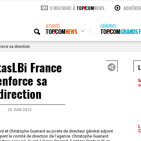
S'INSCRIRE À
TOP
COM
NEWS
ADHÉRE
ACTUALITÉS
ÉVÉNEMENTS
TOP
COM
NEWS
TOP
COM
GRANDS P
force sa direction
tasLBi France
enforce sa
M
o
direction
29 JUIN 2015
L
C
 et Christophe Guenard au poste de directeur général adjoint
tègrent le comité de direction de l’agence. Christophe Guenard