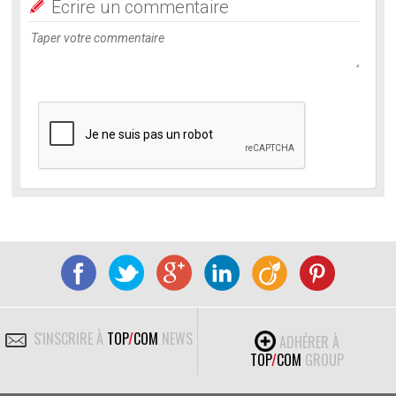
Ecrire un commentaire
S'INSCRIRE À
TOP
/
COM
NEWS
ADHÉRER À
TOP
/
COM
GROUP