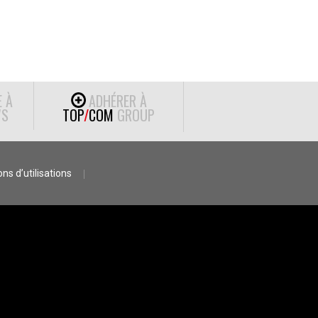
E À
ADHÉRER À
S
TOP
/
COM
GROUP
ns d’utilisations