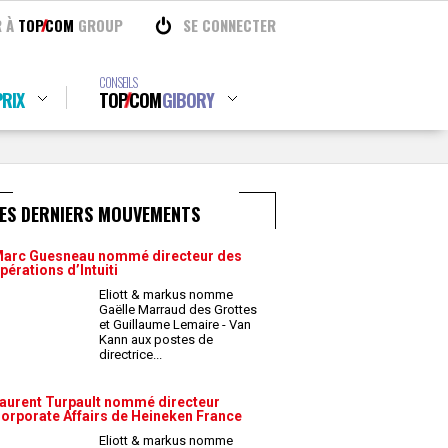
R À
TOP
COM
GROUP
SE CONNECTER
CONSEILS
RIX
TOP
COM
GIBORY
LES DERNIERS MOUVEMENTS
arc Guesneau nommé directeur des
pérations d’Intuiti
Eliott & markus nomme
Gaëlle Marraud des Grottes
et Guillaume Lemaire - Van
Kann aux postes de
directrice
...
aurent Turpault nommé directeur
orporate Affairs de Heineken France
Eliott & markus nomme