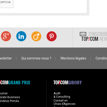
S'INSCRIR
TOP
/
COM
NEW
wsletter
Qui sommes-nous ?
Mentions légales
Conditio
GRAND PRIX
GIBORY
sumer
Audit
& Consulting
orate Business
Conseil en
Vidéos Primés
Choix d’Agences