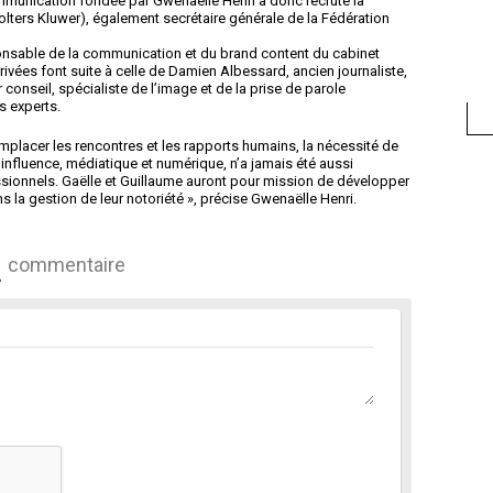
ommunication fondée par Gwenaëlle Henri a donc recruté la
Wolters Kluwer), également secrétaire générale de la Fédération
ponsable de la communication et du brand content du cabinet
ivées font suite à celle de Damien Albessard, ancien journaliste,
onseil, spécialiste de l’image et de la prise de parole
s experts.
placer les rencontres et les rapports humains, la nécessité de
fluence, médiatique et numérique, n’a jamais été aussi
ssionnels. Gaëlle et Guillaume auront pour mission de développer
ns la gestion de leur notoriété », précise Gwenaëlle Henri.
commentaire