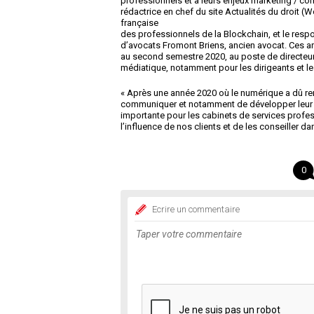
professionnels et à leurs enjeux marketing / c
rédactrice en chef du site Actualités du droit (
française
des professionnels de la Blockchain, et le res
d’avocats Fromont Briens, ancien avocat. Ces arr
au second semestre 2020, au poste de directeur c
médiatique, notamment pour les dirigeants et le
« Après une année 2020 où le numérique a dû rem
communiquer et notamment de développer leur in
importante pour les cabinets de services profe
l’influence de nos clients et de les conseiller da
0
Ecrire un commentaire