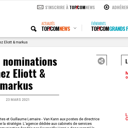
S'INSCRIRE À
TOP
COM
NEWS
ADHÉRE
ACTUALITÉS
ÉVÉNEMENTS
TOP
COM
NEWS
TOP
COM
GRANDS P
z Eliott & markus
 nominations
ez Eliott &
M
o
markus
23 MARS 2021
L
C
es et Guillaume Lemaire - Van Kann aux postes de directrice
e la stratégie. L’agence dédiée aux cabinets de services