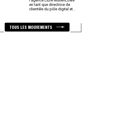
l’agence Libre MullenLowe
en tant que directrice de
clientèle du pôle digital et
...
TOUS LES MOUVEMENTS