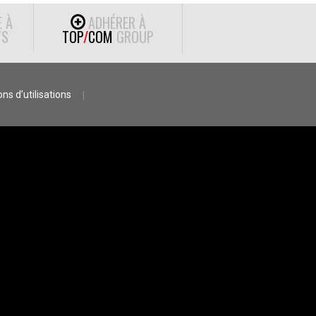
E À
ADHÉRER À
S
TOP
/
COM
GROUP
ns d’utilisations