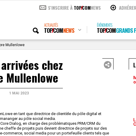
S'INSCRIRE À
TOP
COM
NEWS
ADHÉRE
ACTUALITÉS
ÉVÉNEMENTS
TOP
COM
NEWS
TOP
COM
GRANDS P
ibre Mullenlowe
arrivées chez
e Mullenlowe
M
o
1 MAI 2023
nLowe en tant que directrice de clientèle du pôle digital et
mananger au pôle social media.
L
 Core Dialog, en charge des problématiques PRM/CRM du
C
e cheffe de projets puis devient directrice de projets sur des
-commerce, social media pour un portefeuille clients tels que