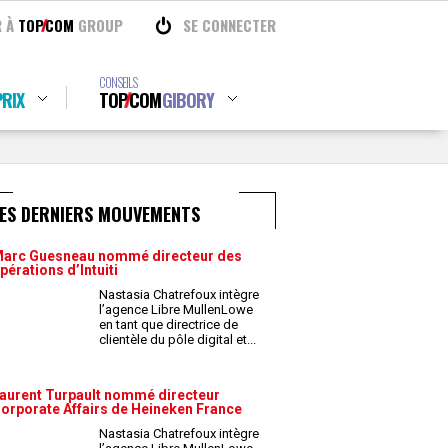
R À
TOP
COM
GROUP
SE CONNECTER
CONSEILS
RIX
TOP
COM
GIBORY
LES DERNIERS MOUVEMENTS
arc Guesneau nommé directeur des
pérations d’Intuiti
Nastasia Chatrefoux intègre
l’agence Libre MullenLowe
en tant que directrice de
clientèle du pôle digital et
...
aurent Turpault nommé directeur
orporate Affairs de Heineken France
Nastasia Chatrefoux intègre