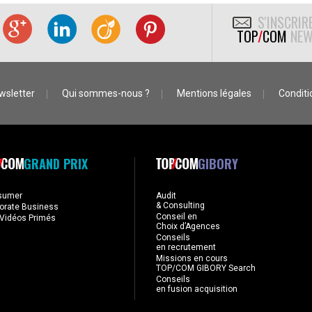
S'INSCRIR
TOP
/
COM
NEW
wsletter
Qui sommes-nous ?
Mentions légales
Conditio
GRAND PRIX
GIBORY
sumer
Audit
& Consulting
orate Business
Conseil en
Vidéos Primés
Choix d’Agences
Conseils
en recrutement
Missions en cours
TOP/COM GIBORY Search
Conseils
en fusion acquisition