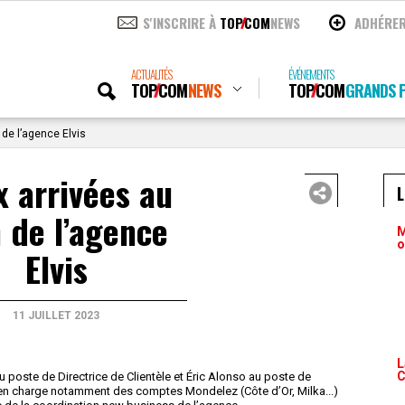
S'INSCRIRE À
TOP
COM
NEWS
ADHÉRE
ACTUALITÉS
ÉVÉNEMENTS
TOP
COM
NEWS
TOP
COM
GRANDS P
 de l’agence Elvis
 arrivées au
n de l’agence
M
o
Elvis
11 JUILLET 2023
L
C
poste de Directrice de Clientèle et Éric Alonso au poste de
a en charge notamment des comptes Mondelez (Côte d’Or, Milka...)