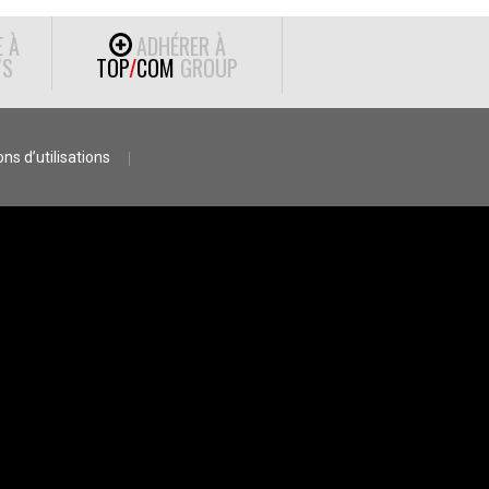
E À
ADHÉRER À
S
TOP
/
COM
GROUP
ns d’utilisations