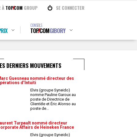
R À
TOP
COM
GROUP
SE CONNECTER
CONSEILS
RIX
TOP
COM
GIBORY
LES DERNIERS MOUVEMENTS
arc Guesneau nommé directeur des
pérations d’Intuiti
Elvis (groupe Syneido)
nomme Pauline Garoux au
poste de Directrice de
Clientèle et Éric Alonso au
poste de
...
aurent Turpault nommé directeur
orporate Affairs de Heineken France
Elvis (groupe Syneido)