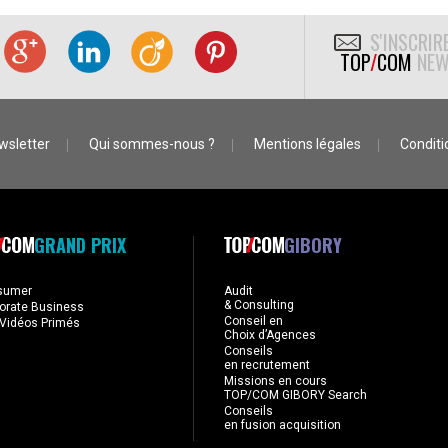
S'INSCRIR
TOP
/
COM
NEW
wsletter
Qui sommes-nous ?
Mentions légales
Conditio
GRAND PRIX
GIBORY
sumer
Audit
& Consulting
orate Business
Conseil en
Vidéos Primés
Choix d’Agences
Conseils
en recrutement
Missions en cours
TOP/COM GIBORY Search
Conseils
en fusion acquisition