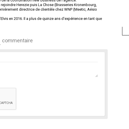
e de la coordination new business de l’agence.
e rejoindre Herezie puis La Chose (Brasseries Kronenbourg,
dernièrement directrice de clientèle chez WNP (Meetic, Aésio
d’Elvis en 2016. Il a plus de quinze ans d'expérience en tant que
commentaire