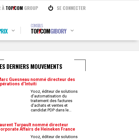
R À
TOP
COM
GROUP
SE CONNECTER
CONSEILS
RIX
TOP
COM
GIBORY
LES DERNIERS MOUVEMENTS
arc Guesneau nommé directeur des
pérations d’Intuiti
Yooz, éditeur de solutions
d'automatisation du
traitement des factures
d'achats et ventes et
candidat PDP dans le
...
aurent Turpault nommé directeur
orporate Affairs de Heineken France
Yooz, éditeur de solutions