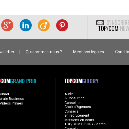
S'INSCRIR
TOP
/
COM
NEW
wsletter
Qui sommes-nous ?
Mentions légales
Conditio
GRAND PRIX
GIBORY
sumer
Audit
& Consulting
orate Business
Conseil en
Vidéos Primés
Choix d’Agences
Conseils
en recrutement
Missions en cours
TOP/COM GIBORY Search
Conseils