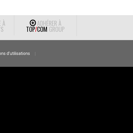
E À
ADHÉRER À
S
TOP
/
COM
GROUP
ns d’utilisations