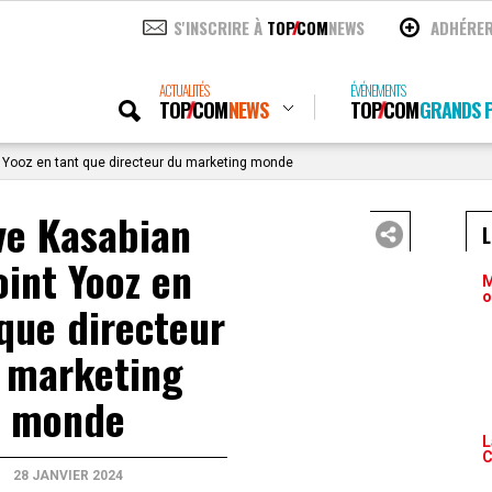
S'INSCRIRE À
TOP
COM
NEWS
ADHÉRE
ACTUALITÉS
ÉVÉNEMENTS
TOP
COM
NEWS
TOP
COM
GRANDS P
t Yooz en tant que directeur du marketing monde
ve Kasabian
oint Yooz en
M
o
que directeur
 marketing
monde
L
C
28 JANVIER 2024