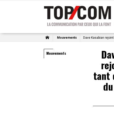
Mouvements
Dave Kasabian rejoin
Da
Mouvements
rej
tant 
du