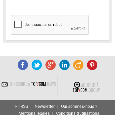
S'INSCRIRE À
TOP
/
COM
NEWS
ADHÉRER À
TOP
/
COM
GROUP
Fil RSS
Newsletter
Qui sommes-nous ?
Mentions légales
Conditions d’utilisations