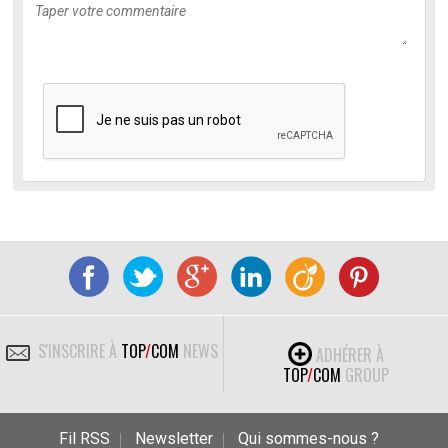
S'INSCRIRE À
TOP
/
COM
NEWS
ADHÉRER À
TOP
/
COM
GROUP
Fil RSS
Newsletter
Qui sommes-nous ?