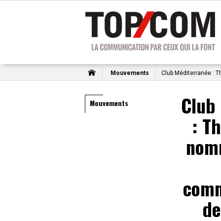
Mouvements
Club Méditerranée : T
Club
Mouvements
: T
nomm
comm
de