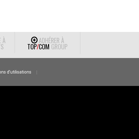
E À
ADHÉRER À
S
TOP
/
COM
GROUP
ns d’utilisations