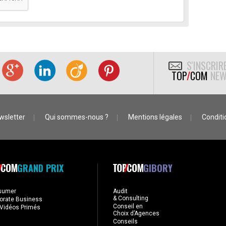
S'INSCRIR
TOP
/
COM
NEW
wsletter
Qui sommes-nous ?
Mentions légales
Conditio
GRAND PRIX
GIBORY
sumer
Audit
& Consulting
orate Business
Conseil en
Vidéos Primés
Choix d’Agences
Conseils