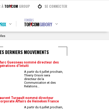
R À
TOP
COM
GROUP
SE CONNECTER
CONSEILS
RIX
TOP
COM
GIBORY
lles
LES DERNIERS MOUVEMENTS
arc Guesneau nommé directeur des
pérations d’Intuiti
A partir du 6 juillet prochain,
Thierry Orsoni sera
directeur de la
Communication et des
Relations
...
aurent Turpault nommé directeur
orporate Affairs de Heineken France
A partir du 6 juillet prochain,