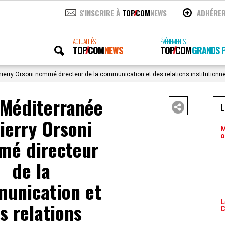
S'INSCRIRE À
TOP
COM
NEWS
ADHÉRE
ACTUALITÉS
ÉVÉNEMENTS
TOP
COM
NEWS
TOP
COM
GRANDS P
hierry Orsoni nommé directeur de la communication et des relations institutionne
 Méditerranée
hierry Orsoni
M
o
é directeur
de la
unication et
L
s relations
C