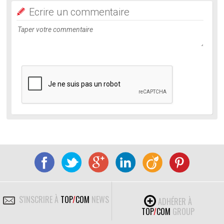
Ecrire un commentaire
S'INSCRIRE À
TOP
/
COM
NEWS
ADHÉRER À
TOP
/
COM
GROUP