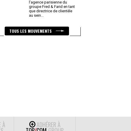
l’agence parisienne du
groupe Fred & Farid en tant
que directrice de clientèle
au sein
...
TOUS LES MOUVEMENTS
E À
ADHÉRER À
S
TOP
/
COM
GROUP