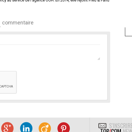
ncy au service de l’agence OOH. En 2014, elle rejoint Fred & Farid
commentaire
S'INSCRIR
TOP
/
COM
NEW