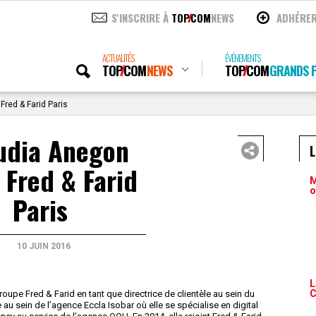
S'INSCRIRE À
TOP
COM
NEWS
ADHÉRE
ACTUALITÉS
ÉVÉNEMENTS
TOP
COM
NEWS
TOP
COM
GRANDS P
Fred & Farid Paris
udia Anegon
 Fred & Farid
M
o
Paris
10 JUIN 2016
L
C
oupe Fred & Farid en tant que directrice de clientèle au sein du
au sein de l’agence Eccla Isobar où elle se spécialise en digital