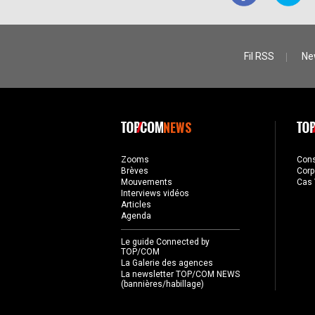
Fil RSS
Ne
NEWS
Zooms
Con
Brèves
Corp
Mouvements
Cas 
Interviews vidéos
Articles
Agenda
Le guide Connected by
TOP/COM
La Galerie des agences
La newsletter TOP/COM NEWS
(bannières/habillage)