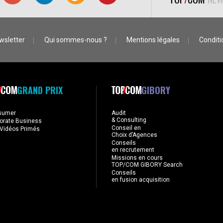
wsletter
Qui sommes-nous ?
Mentions légales
Conditio
GRAND PRIX
GIBORY
sumer
Audit
& Consulting
orate Business
Conseil en
Vidéos Primés
Choix d’Agences
Conseils
en recrutement
Missions en cours
TOP/COM GIBORY Search
Conseils
en fusion acquisition