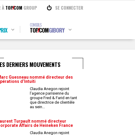
R À
TOP
COM
GROUP
SE CONNECTER
CONSEILS
RIX
TOP
COM
GIBORY
LES DERNIERS MOUVEMENTS
arc Guesneau nommé directeur des
pérations d’Intuiti
Claudia Anegon rejoint
l’agence parisienne du
groupe Fred & Farid en tant
que directrice de clientèle
au sein
...
aurent Turpault nommé directeur
orporate Affairs de Heineken France
Claudia Anegon rejoint