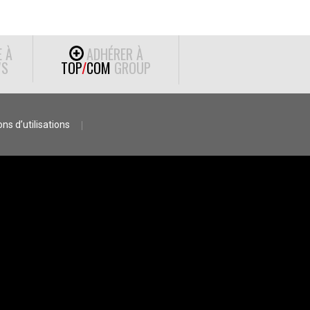
E À
ADHÉRER À
S
TOP
/
COM
GROUP
ns d’utilisations