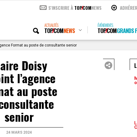
S'INSCRIRE À
TOP
COM
NEWS
ADHÉRE
ACTUALITÉS
ÉVÉNEMENTS
TOP
COM
NEWS
TOP
COM
GRANDS P
l’agence Format au poste de consultante senior
laire Doisy
oint l’agence
M
o
mat au poste
consultante
senior
L
C
24 MARS 2024