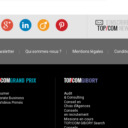
S'INSCRIR
TOP
/
COM
NEW
wsletter
Qui sommes-nous ?
Mentions légales
Conditio
GRAND PRIX
GIBORY
sumer
Audit
& Consulting
orate Business
Conseil en
Vidéos Primés
Choix d’Agences
Conseils
en recrutement
Missions en cours
TOP/COM GIBORY Search
Conseils