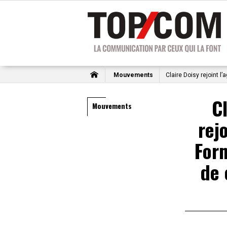
Mouvements
Claire Doisy rejoint 
C
Mouvements
rej
For
de 