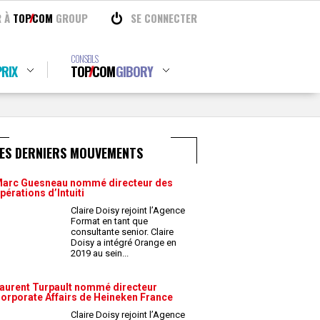
R À
TOP
COM
GROUP
SE CONNECTER
CONSEILS
RIX
TOP
COM
GIBORY
LES DERNIERS MOUVEMENTS
arc Guesneau nommé directeur des
pérations d’Intuiti
Claire Doisy rejoint l’Agence
Format en tant que
consultante senior. Claire
Doisy a intégré Orange en
2019 au sein
...
aurent Turpault nommé directeur
orporate Affairs de Heineken France
Claire Doisy rejoint l’Agence