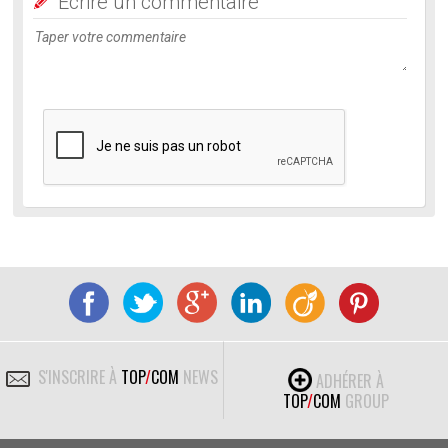
Ecrire un commentaire
S'INSCRIRE À
TOP
/
COM
NEWS
ADHÉRER À
TOP
/
COM
GROUP