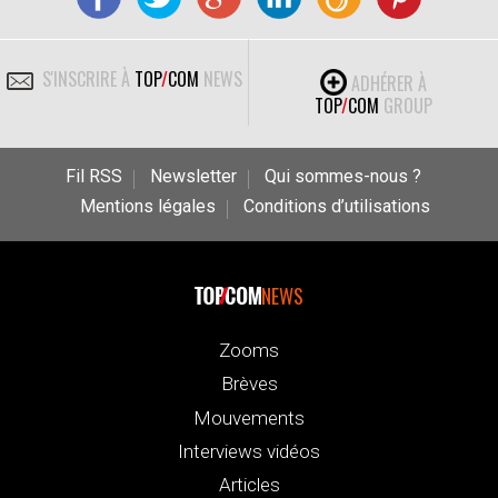
S'INSCRIRE À
TOP
/
COM
NEWS
ADHÉRER À
TOP
/
COM
GROUP
Fil RSS
Newsletter
Qui sommes-nous ?
Mentions légales
Conditions d’utilisations
NEWS
Zooms
Brèves
Mouvements
Interviews vidéos
Articles