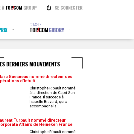
R À
TOP
COM
GROUP
SE CONNECTER
CONSEILS
RIX
TOP
COM
GIBORY
LES DERNIERS MOUVEMENTS
arc Guesneau nommé directeur des
pérations d’Intuiti
Christophe Ribault nommé
à la direction de Capri-Sun
France. Il succède à
Isabelle Bravard, qui a
accompagné la
...
aurent Turpault nommé directeur
orporate Affairs de Heineken France
Christophe Ribault nommé