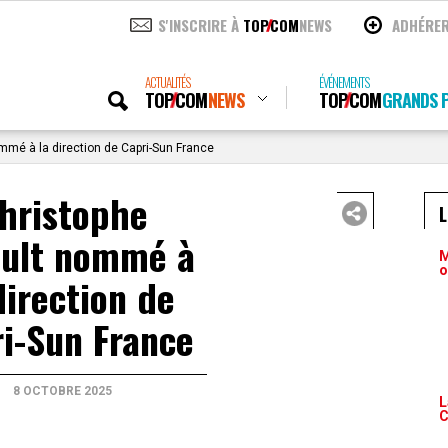
S'INSCRIRE À
TOP
COM
NEWS
ADHÉRE
ACTUALITÉS
ÉVÉNEMENTS
TOP
COM
NEWS
TOP
COM
GRANDS P
mmé à la direction de Capri-Sun France
hristophe
ault nommé à
M
o
direction de
i-Sun France
8 OCTOBRE 2025
L
C