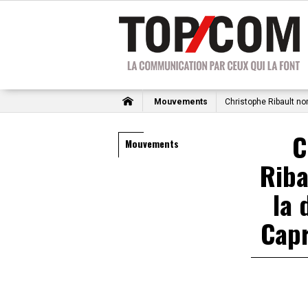
Mouvements
Christophe Ribault no
C
Mouvements
Rib
la 
Capr