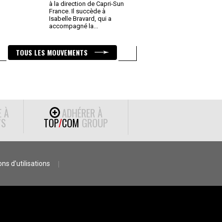
à la direction de Capri-Sun
France. Il succède à
Isabelle Bravard, qui a
accompagné la
...
TOUS LES MOUVEMENTS
E À
ADHÉRER À
S
TOP
/
COM
GROUP
ns d’utilisations