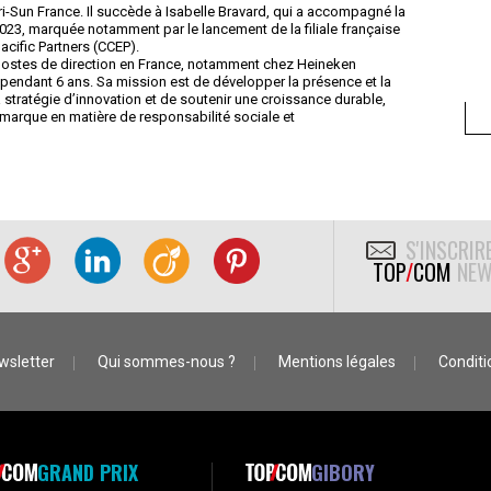
i-Sun France. Il succède à Isabelle Bravard, qui a accompagné la
023, marquée notamment par le lancement de la filiale française
acific Partners (CCEP).
 postes de direction en France, notamment chez Heineken
 pendant 6 ans. Sa mission est de développer la présence et la
a stratégie d’innovation et de soutenir une croissance durable,
marque en matière de responsabilité sociale et
S'INSCRIR
TOP
/
COM
NEW
wsletter
Qui sommes-nous ?
Mentions légales
Conditio
GRAND PRIX
GIBORY