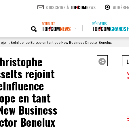
S'INSCRIRE À
TOP
COM
NEWS
ADHÉRE
ACTUALITÉS
ÉVÉNEMENTS
TOP
COM
NEWS
TOP
COM
GRANDS P
rejoint BeInfluence Europe en tant que New Business Director Benelux
hristophe
selts rejoint
M
o
eInfluence
ope en tant
New Business
L
ctor Benelux
C