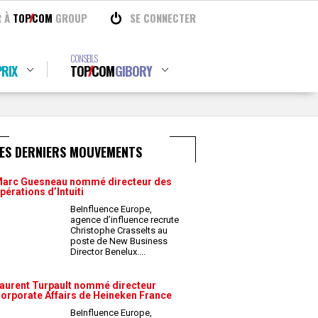
R À
TOP
COM
GROUP
SE CONNECTER
CONSEILS
RIX
TOP
COM
GIBORY
LES DERNIERS MOUVEMENTS
arc Guesneau nommé directeur des
pérations d’Intuiti
BeInfluence Europe,
agence d’influence recrute
Christophe Crasselts au
poste de New Business
Director Benelux.
...
aurent Turpault nommé directeur
orporate Affairs de Heineken France
BeInfluence Europe,