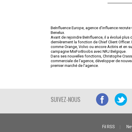
BeInfluence Europe, agence d’influence recrute
Benelux.
Avant de rejoindre BeInfluence, il a évolué plus 
dernièrement la fonction de Chief Client Officer
comme Orange, Volvo ou encore Actiris et en 
campagne MixForBoobs avec NRJ Belgique.
Dans ses nouvelles fonctions, Christophe Crassel
commerciale de l’agence, développer de nouveau
premier marché de l’agence.
SUIVEZ-NOUS
Fil RSS
Ne