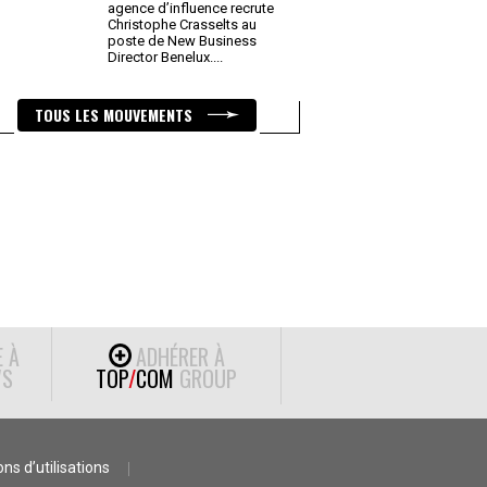
agence d’influence recrute
Christophe Crasselts au
poste de New Business
Director Benelux.
...
TOUS LES MOUVEMENTS
E À
ADHÉRER À
S
TOP
/
COM
GROUP
ns d’utilisations