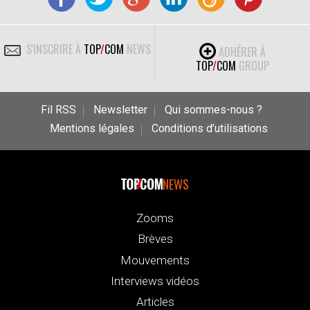
S'INSCRIRE À
TOP
/
COM
NEWS
ADHÉRER À
TOP
/
COM
GROUP
Fil RSS
Newsletter
Qui sommes-nous ?
Mentions légales
Conditions d’utilisations
NEWS
Zooms
Brèves
Mouvements
Interviews vidéos
Articles