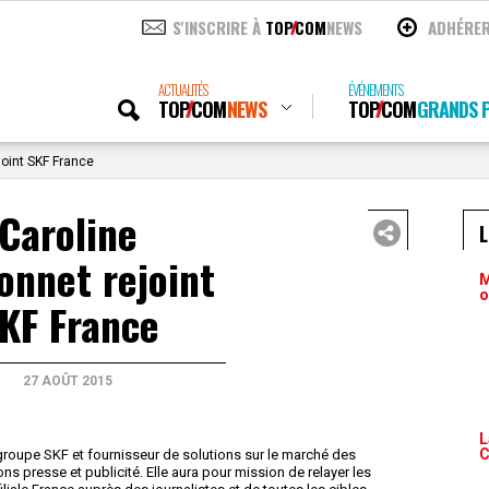
S'INSCRIRE À
TOP
COM
NEWS
ADHÉRE
ACTUALITÉS
ÉVÉNEMENTS
TOP
COM
NEWS
TOP
COM
GRANDS P
joint SKF France
Caroline
onnet rejoint
M
o
KF France
27 AOÛT 2015
L
C
u groupe SKF et fournisseur de solutions sur le marché des
s presse et publicité. Elle aura pour mission de relayer les