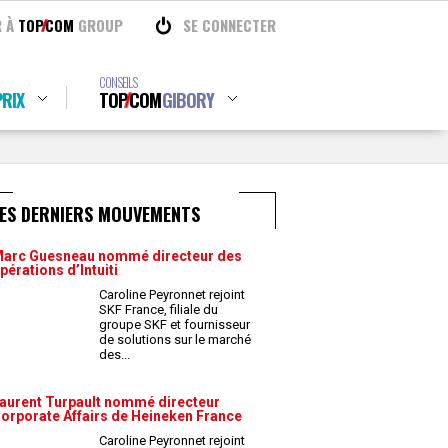
R À
TOP
COM
GROUP
SE CONNECTER
CONSEILS
RIX
TOP
COM
GIBORY
LES DERNIERS MOUVEMENTS
arc Guesneau nommé directeur des
pérations d’Intuiti
Caroline Peyronnet rejoint
SKF France, filiale du
groupe SKF et fournisseur
de solutions sur le marché
des
...
aurent Turpault nommé directeur
orporate Affairs de Heineken France
Caroline Peyronnet rejoint