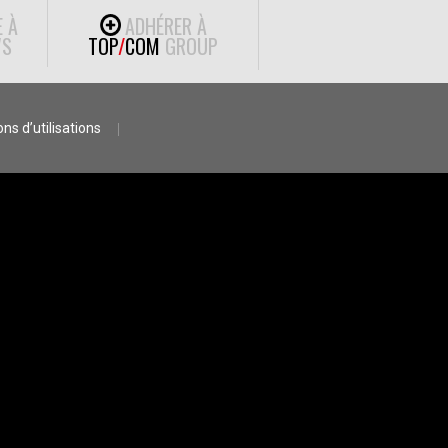
E À
ADHÉRER À
S
TOP
/
COM
GROUP
ns d’utilisations