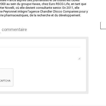
iliale France auprès des journalistes et de toutes les cibles
n 2003 au sein du groupe Havas, chez Euro RSCG Life, en tant que
ter Novelli, où elle devient consultante senior. En 2011, elle
ne Peyronnet intègre l’agence Chandler Chicco Companies pour y
trie pharmaceutiques, de la recherche et du développement.
commentaire