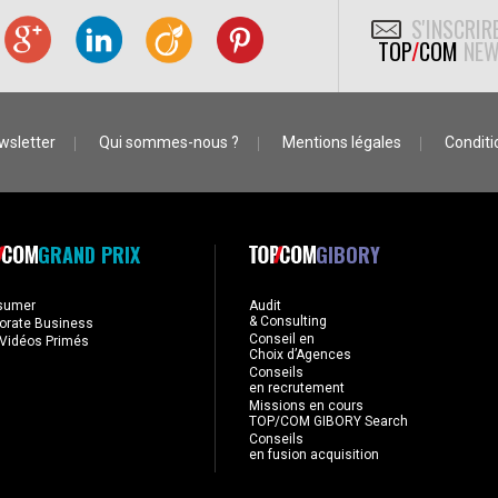
S'INSCRIR
TOP
/
COM
NEW
wsletter
Qui sommes-nous ?
Mentions légales
Conditio
GRAND PRIX
GIBORY
sumer
Audit
& Consulting
orate Business
Conseil en
Vidéos Primés
Choix d’Agences
Conseils
en recrutement
Missions en cours
TOP/COM GIBORY Search
Conseils
en fusion acquisition