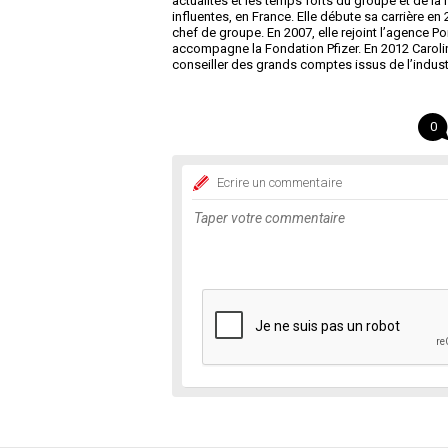
actualités et les temps forts du groupe et de la f
influentes, en France. Elle débute sa carrière e
chef de groupe. En 2007, elle rejoint l’agence Por
accompagne la Fondation Pfizer. En 2012 Caroli
conseiller des grands comptes issus de l’indus
0
Ecrire un commentaire