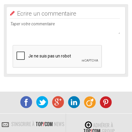
Ecrire un commentaire
S'INSCRIRE À
TOP
/
COM
NEWS
ADHÉRER À
TOP
/
COM
GROUP