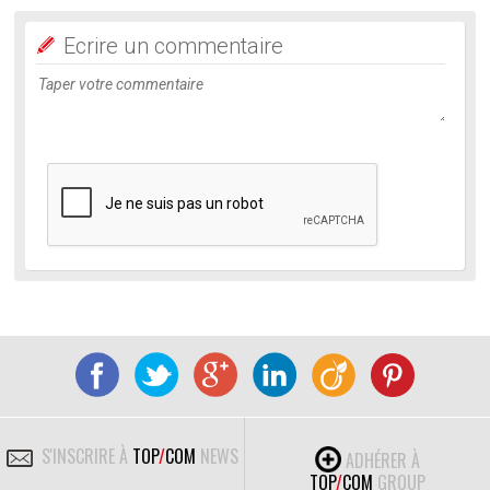
Ecrire un commentaire
S'INSCRIRE À
TOP
/
COM
NEWS
ADHÉRER À
TOP
/
COM
GROUP