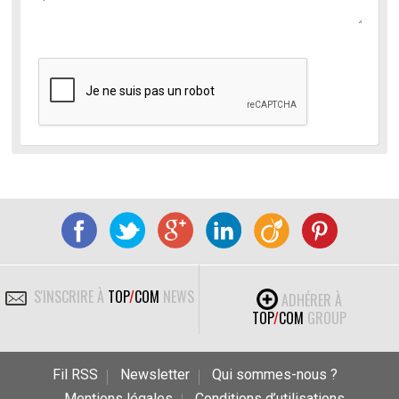
S'INSCRIRE À
TOP
/
COM
NEWS
ADHÉRER À
TOP
/
COM
GROUP
Fil RSS
Newsletter
Qui sommes-nous ?
Mentions légales
Conditions d’utilisations