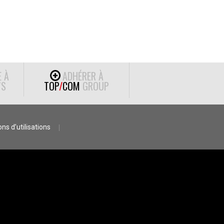
E À
ADHÉRER À
S
TOP
/
COM
GROUP
ns d’utilisations