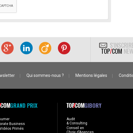
S'INSCRIR
TOP
/
COM
NEW
wsletter
Qui sommes-nous ?
Mentions légales
Conditio
GRAND PRIX
GIBORY
sumer
Audit
& Consulting
orate Business
Conseil en
Vidéos Primés
Choix d’Agences