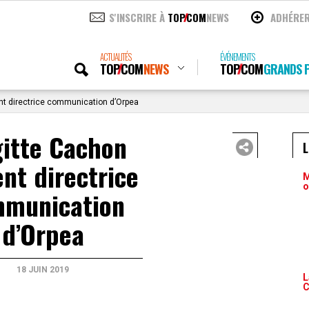
S'INSCRIRE À
TOP
COM
NEWS
ADHÉRE
ACTUALITÉS
ÉVÉNEMENTS
TOP
COM
NEWS
TOP
COM
GRANDS P
nt directrice communication d’Orpea
gitte Cachon
ent directrice
M
o
munication
d’Orpea
18 JUIN 2019
L
C