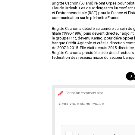
Brigitte Cachon (53 ans) rejoint Orpea pour pil
Claude Brdenk. Les deux dirigeants lui confient 
et Environnementale (RSE) pour la France et l’in
communication sur le périmètre France.
Brigitte Cachon a débuté sa carrière au sein du
filiale (1990-1996) puis devient directeur adjoi
le groupe PPR, devenu Kering, pour développer la
banque Crédit Agricole et crée la direction comm
de 2007 à 2015. Elle était depuis 2015 directric
Brigitte Cachon a présidé le club des directeurs 
fédération des réseaux mixité du secteur banqu
0
Ecrire un commentaire