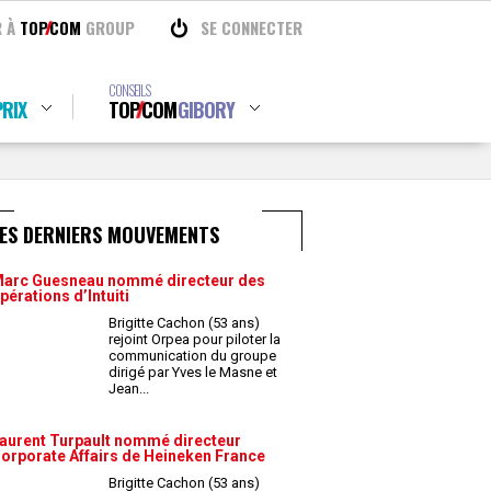
R À
TOP
COM
GROUP
SE CONNECTER
CONSEILS
RIX
TOP
COM
GIBORY
LES DERNIERS MOUVEMENTS
arc Guesneau nommé directeur des
pérations d’Intuiti
Brigitte Cachon (53 ans)
rejoint Orpea pour piloter la
communication du groupe
dirigé par Yves le Masne et
Jean
...
aurent Turpault nommé directeur
orporate Affairs de Heineken France
Brigitte Cachon (53 ans)