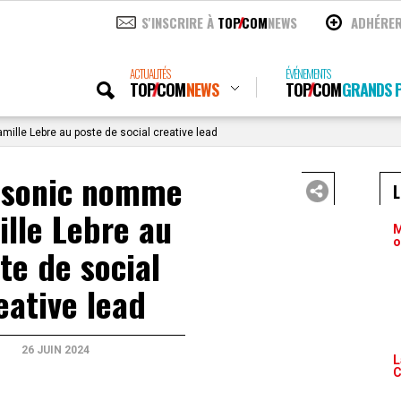
S'INSCRIRE À
TOP
COM
NEWS
ADHÉRE
ACTUALITÉS
ÉVÉNEMENTS
TOP
COM
NEWS
TOP
COM
GRANDS P
ille Lebre au poste de social creative lead
nsonic nomme
lle Lebre au
M
o
te de social
eative lead
26 JUIN 2024
L
C