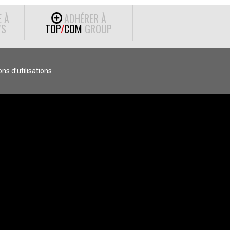
E À
ADHÉRER À
S
TOP
/
COM
GROUP
ns d’utilisations