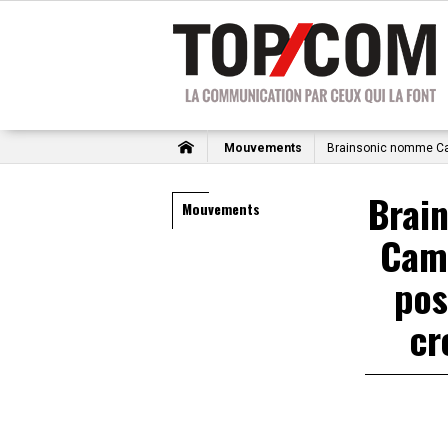
Mouvements
Brainsonic nomme Cam
Brai
Mouvements
Cami
pos
cr