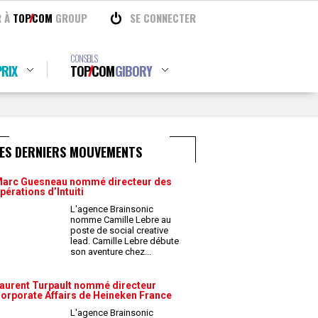
R À
TOP
COM
GROUP
SE CONNECTER
CONSEILS
RIX
TOP
COM
GIBORY
LES DERNIERS MOUVEMENTS
arc Guesneau nommé directeur des
pérations d’Intuiti
L'agence Brainsonic
nomme Camille Lebre au
poste de social creative
lead. Camille Lebre débute
son aventure chez
...
aurent Turpault nommé directeur
orporate Affairs de Heineken France
L'agence Brainsonic