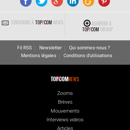
S'INSCRIRE À
TOP
/
COM
NEWS
ADHÉRER À
TOP
/
COM
GROUP
Fil RSS
Newsletter
Qui sommes-nous ?
Mentions légales
Conditions d’utilisations
NEWS
Zooms
Brèves
Mouvements
Interviews vidéos
Articles