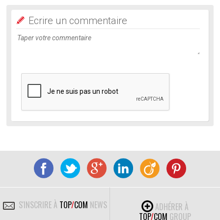
Ecrire un commentaire
S'INSCRIRE À
TOP
/
COM
NEWS
ADHÉRER À
TOP
/
COM
GROUP