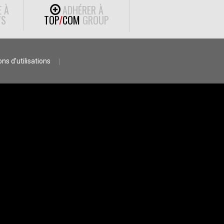
E À
ADHÉRER À
S
TOP
/
COM
GROUP
ns d’utilisations