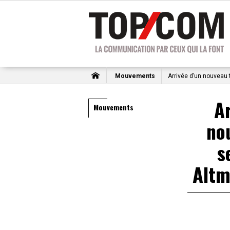
Mouvements
Arrivée d’un nouveau
Ar
Mouvements
no
s
Altm