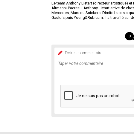
Le team Anthony Lietart (directeur artistique) et
Altmann+Pacreau. Anthony Lietart arrive de che
Mercedes, Mars ou Snickers. Dimitri Lucas a qua
Gaulois puis Young&Rubicam. Il a travaillé sur 
0
Ecrire un commentaire