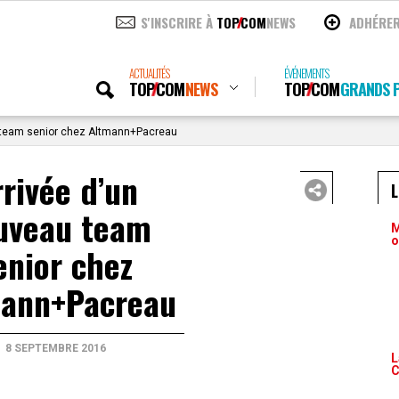
S'INSCRIRE À
TOP
COM
NEWS
ADHÉRE
ACTUALITÉS
ÉVÉNEMENTS
TOP
COM
NEWS
TOP
COM
GRANDS P
 team senior chez Altmann+Pacreau
rivée d’un
uveau team
M
o
enior chez
ann+Pacreau
8 SEPTEMBRE 2016
L
C