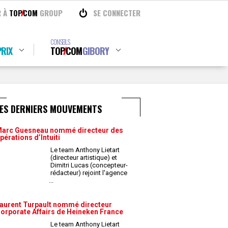
R À
TOP
COM
GROUP
SE CONNECTER
CONSEILS
RIX
TOP
COM
GIBORY
LES DERNIERS MOUVEMENTS
arc Guesneau nommé directeur des
pérations d’Intuiti
Le team Anthony Lietart
(directeur artistique) et
Dimitri Lucas (concepteur-
rédacteur) rejoint l'agence
...
aurent Turpault nommé directeur
orporate Affairs de Heineken France
Le team Anthony Lietart