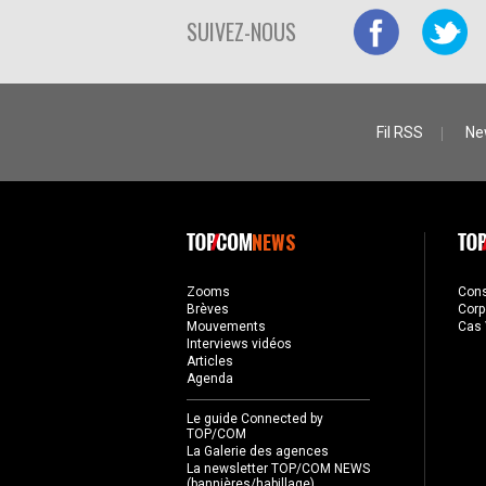
SUIVEZ-NOUS
Fil RSS
Ne
NEWS
Zooms
Con
Brèves
Corp
Mouvements
Cas 
Interviews vidéos
Articles
Agenda
Le guide Connected by
TOP/COM
La Galerie des agences
La newsletter TOP/COM NEWS
(bannières/habillage)