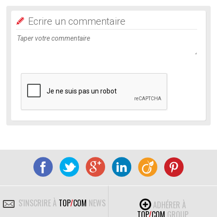
Ecrire un commentaire
S'INSCRIRE À
TOP
/
COM
NEWS
ADHÉRER À
TOP
/
COM
GROUP