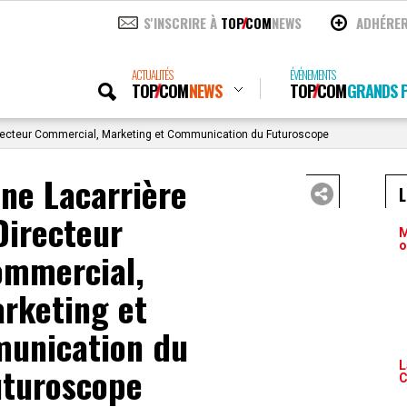
S'INSCRIRE À
TOP
COM
NEWS
ADHÉRE
ACTUALITÉS
ÉVÉNEMENTS
TOP
COM
NEWS
TOP
COM
GRANDS P
irecteur Commercial, Marketing et Communication du Futuroscope
ne Lacarrière
Directeur
M
o
ommercial,
rketing et
unication du
L
uturoscope
C