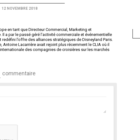
12 NOVEMBRE 2018
cope en tant que Directeur Commercial, Marketing et
 Il a par le passé géré l’activité commerciale et événementielle
 redéfini l’offre des alliances stratégiques de Disneyland Paris.
, Antoine Lacarrière avait rejoint plus récemment le CLIA où il
n internationale des compagnies de croisières sur les marchés
commentaire