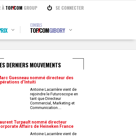
R À
TOP
COM
GROUP
SE CONNECTER
CONSEILS
RIX
TOP
COM
GIBORY
LES DERNIERS MOUVEMENTS
arc Guesneau nommé directeur des
pérations d’Intuiti
Antoine Lacarrière vient de
rejoindre le Futuroscope en
tant que Directeur
Commercial, Marketing et
Communication.
...
aurent Turpault nommé directeur
orporate Affairs de Heineken France
Antoine Lacarrière vient de