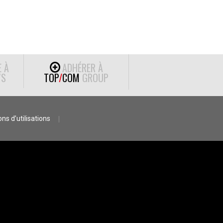
E À
ADHÉRER À
S
TOP
/
COM
GROUP
ns d’utilisations