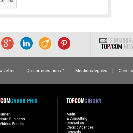
S'INSCRIR
TOP
/
COM
NEW
wsletter
Qui sommes-nous ?
Mentions légales
Conditio
GRAND PRIX
GIBORY
sumer
Audit
& Consulting
orate Business
Conseil en
Vidéos Primés
Choix d’Agences
Conseils