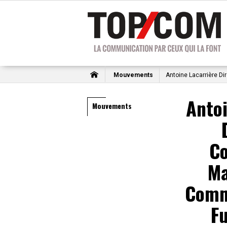
Mouvements
Antoine Lacarrière D
Antoi
Mouvements
C
Ma
Comm
F