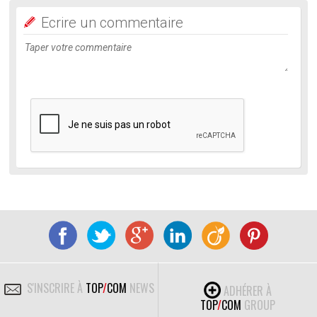
Ecrire un commentaire
S'INSCRIRE À
TOP
/
COM
NEWS
ADHÉRER À
TOP
/
COM
GROUP