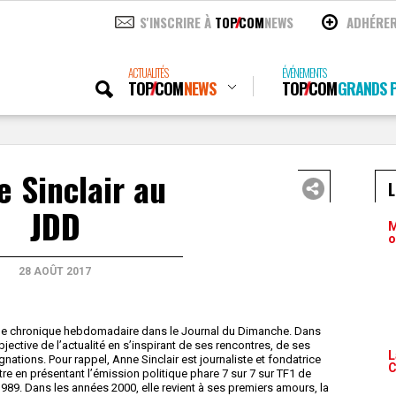
S'INSCRIRE À
TOP
COM
NEWS
ADHÉRE
ACTUALITÉS
ÉVÉNEMENTS
TOP
COM
NEWS
TOP
COM
GRANDS P
 Sinclair au
JDD
M
o
28 AOÛT 2017
 une chronique hebdomadaire dans le Journal du Dimanche. Dans
ubjective de l’actualité en s’inspirant de ses rencontres, de ses
L
nations. Pour rappel, Anne Sinclair est journaliste et fondatrice
C
tre en présentant l’émission politique phare 7 sur 7 sur TF1 de
989. Dans les années 2000, elle revient à ses premiers amours, la