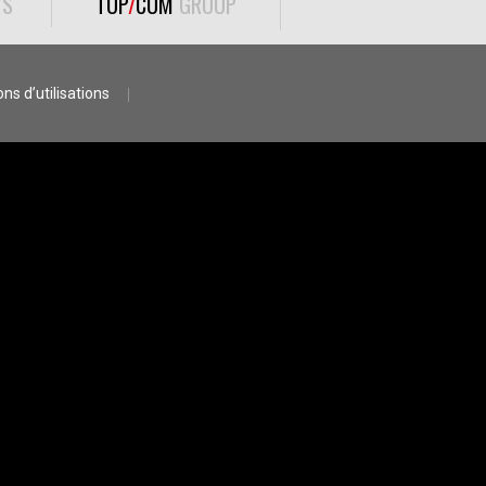
S
TOP
/
COM
GROUP
ns d’utilisations