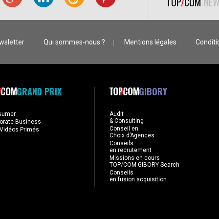
TOP
/
COM
NEW
wsletter
Qui sommes-nous ?
Mentions légales
Conditio
GRAND PRIX
GIBORY
sumer
Audit
& Consulting
orate Business
Conseil en
Vidéos Primés
Choix d’Agences
Conseils
en recrutement
Missions en cours
TOP/COM GIBORY Search
Conseils
en fusion acquisition