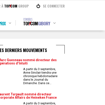
R À
TOP
COM
GROUP
SE CONNECTER
CONSEILS
RIX
TOP
COM
GIBORY
LES DERNIERS MOUVEMENTS
arc Guesneau nommé directeur des
pérations d’Intuiti
A partir du 3 septembre,
Anne Sinclair tiendra une
chronique hebdomadaire
dans le Journal du
Dimanche. Dans ce
...
aurent Turpault nommé directeur
orporate Affairs de Heineken France
A partir du 3 septembre,