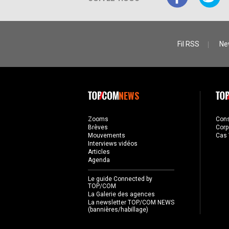
Fil RSS
Ne
NEWS
Zooms
Con
Brèves
Corp
Mouvements
Cas 
Interviews vidéos
Articles
Agenda
Le guide Connected by
TOP/COM
La Galerie des agences
La newsletter TOP/COM NEWS
(bannières/habillage)