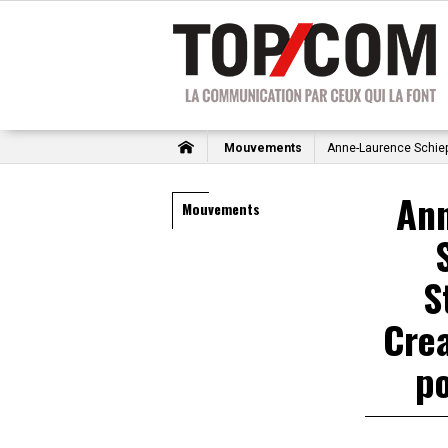
Mouvements
Anne-Laurence Schiepa
An
Mouvements
S
Crea
p