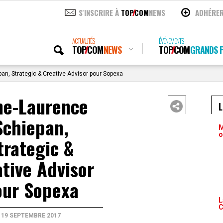
S'INSCRIRE À
TOP
COM
NEWS
ADHÉRE
ACTUALITÉS
ÉVÉNEMENTS
TOP
COM
NEWS
TOP
COM
GRANDS P
n, Strategic & Creative Advisor pour Sopexa
ne-Laurence
Schiepan,
M
o
trategic &
tive Advisor
our Sopexa
L
C
19 SEPTEMBRE 2017