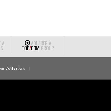
E À
ADHÉRER À
S
TOP
/
COM
GROUP
ns d’utilisations