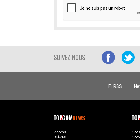
SUIVEZ-NOUS
Fil RSS
Ne
NEWS
Zooms
Con
Brèves
Corp