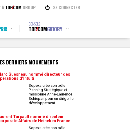
R À
TOP
COM
GROUP
SE CONNECTER
CONSEILS
RIX
TOP
COM
GIBORY
LES DERNIERS MOUVEMENTS
arc Guesneau nommé directeur des
pérations d’Intuiti
Sopexa crée son pôle
Planning Stratégique et
missionne Anne-Laurence
Schiepan pour en diriger le
développement.
...
aurent Turpault nommé directeur
orporate Affairs de Heineken France
Sopexa crée son pôle