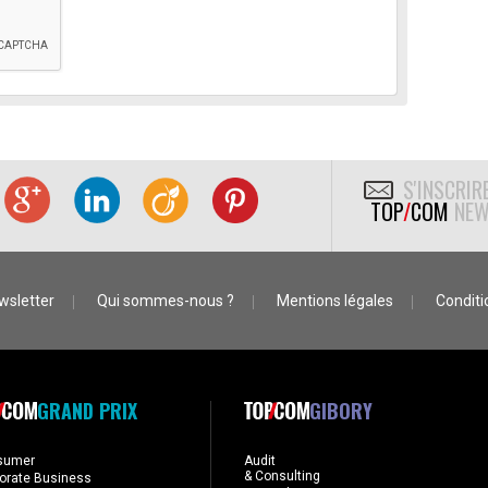
S'INSCRIR
TOP
/
COM
NEW
wsletter
Qui sommes-nous ?
Mentions légales
Conditio
GRAND PRIX
GIBORY
sumer
Audit
& Consulting
orate Business