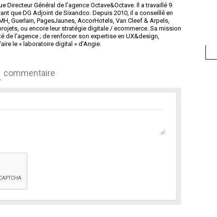
ue Directeur Général de l’agence Octave&Octave. Il a travaillé 9
tant que DG Adjoint de Sixandco. Depuis 2010, il a conseillé en
MH, Guerlain, PagesJaunes, AccorHotels, Van Cleef & Arpels,
 projets, ou encore leur stratégie digitale / ecommerce. Sa mission
té de l’agence ; de renforcer son expertise en UX&design,
e le « laboratoire digital » d’Angie.
commentaire