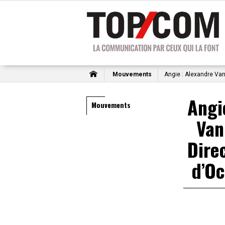
Mouvements
Angie : Alexandre Va
Angi
Mouvements
Van
Dire
d’O