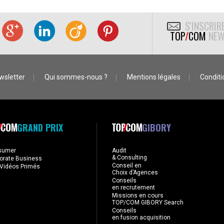
S'INSCRIR
TOP
/
COM
NEW
wsletter
Qui sommes-nous ?
Mentions légales
Conditio
GRAND PRIX
GIBORY
sumer
Audit
& Consulting
orate Business
Conseil en
Vidéos Primés
Choix d’Agences
Conseils
en recrutement
Missions en cours
TOP/COM GIBORY Search
Conseils
en fusion acquisition