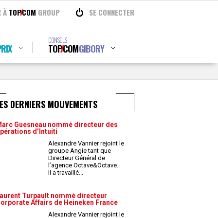
R À
TOP
COM
GROUP
SE CONNECTER
CONSEILS
RIX
TOP
COM
GIBORY
LES DERNIERS MOUVEMENTS
arc Guesneau nommé directeur des
pérations d’Intuiti
Alexandre Vannier rejoint le
groupe Angie tant que
Directeur Général de
l’agence Octave&Octave.
Il a travaillé
...
aurent Turpault nommé directeur
orporate Affairs de Heineken France
Alexandre Vannier rejoint le