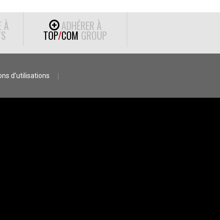
E À
ADHÉRER À
S
TOP
/
COM
GROUP
ns d’utilisations