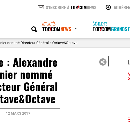
S'INSCRIRE À
TOP
COM
NEWS
ADHÉRE
ACTUALITÉS
ÉVÉNEMENTS
TOP
COM
NEWS
TOP
COM
GRANDS P
nnier nommé Directeur Général d’Octave&Octave
e : Alexandre
nier nommé
M
o
cteur Général
ctave&Octave
12 MARS 2017
L
C