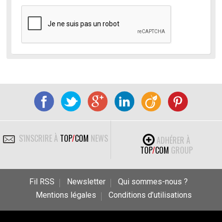
S'INSCRIRE À
TOP
/
COM
NEWS
ADHÉRER À
TOP
/
COM
GROUP
Fil RSS
Newsletter
Qui sommes-nous ?
Mentions légales
Conditions d’utilisations