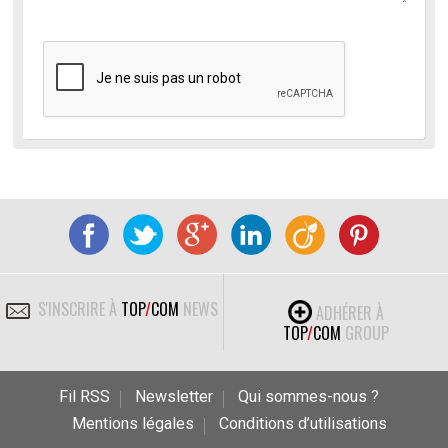
S'INSCRIRE À
TOP
/
COM
NEWS
ADHÉRER À
TOP
/
COM
GROUP
Fil RSS
Newsletter
Qui sommes-nous ?
Mentions légales
Conditions d’utilisations