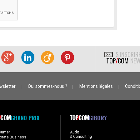
S'INSCRIR
TOP
/
COM
NEW
wsletter
Qui sommes-nous ?
Mentions légales
Conditio
GRAND PRIX
GIBORY
sumer
Audit
& Consulting
orate Business