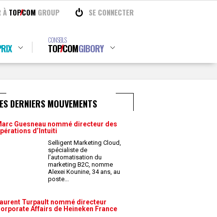
R À
TOP
COM
GROUP
SE CONNECTER
CONSEILS
RIX
TOP
COM
GIBORY
LES DERNIERS MOUVEMENTS
arc Guesneau nommé directeur des
pérations d’Intuiti
Selligent Marketing Cloud,
spécialiste de
l’automatisation du
marketing B2C, nomme
Alexei Kounine, 34 ans, au
poste
...
aurent Turpault nommé directeur
orporate Affairs de Heineken France