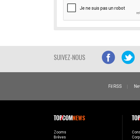
SUIVEZ-NOUS
Fil RSS
Ne
NEWS
Zooms
Con
Brèves
Corp