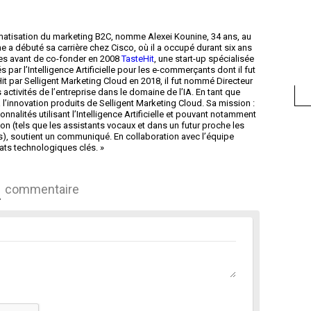
tomatisation du marketing B2C, nomme Alexei Kounine, 34 ans, au
ne a débuté sa carrière chez Cisco, où il a occupé durant six ans
tes avant de co-fonder en 2008
TasteHit
, une start-up spécialisée
par l’Intelligence Artificielle pour les e-commerçants dont il fut
Hit par Selligent Marketing Cloud en 2018, il fut nommé Directeur
 activités de l’entreprise dans le domaine de l’IA. En tant que
a l’innovation produits de Selligent Marketing Cloud. Sa mission :
nalités utilisant l’Intelligence Artificielle et pouvant notamment
 (tels que les assistants vocaux et dans un futur proche les
), soutient un communiqué. En collaboration avec l’équipe
iats technologiques clés. »
commentaire