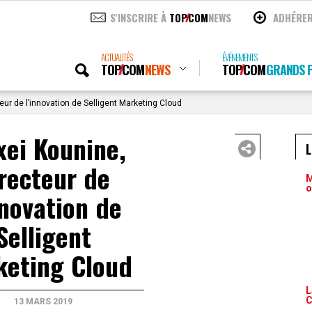
S'INSCRIRE À
TOP
COM
NEWS
ADHÉRE
ACTUALITÉS
ÉVÉNEMENTS
TOP
COM
NEWS
TOP
COM
GRANDS P
eur de l’innovation de Selligent Marketing Cloud
xei Kounine,
recteur de
M
o
nnovation de
Selligent
keting Cloud
L
C
13 MARS 2019