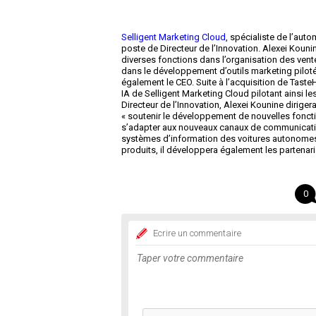
Selligent Marketing Cloud
, spécialiste de l’au
poste de Directeur de l’Innovation. Alexei Kouni
diverses fonctions dans l’organisation des ven
dans le développement d’outils marketing pilotés 
également le CEO. Suite à l’acquisition de Taste
IA de Selligent Marketing Cloud pilotant ainsi les
Directeur de l’Innovation, Alexei Kounine diriger
« soutenir le développement de nouvelles fonction
s’adapter aux nouveaux canaux de communication
systèmes d’information des voitures autonomes
produits, il développera également les partenar
0
Ecrire un commentaire